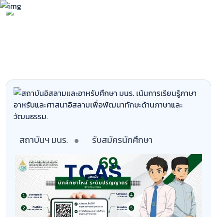
S
k
i
p
t
o
c
o
n
t
e
n
สถาบันฯ มนร.
รับสมัครนักศึกษา
t