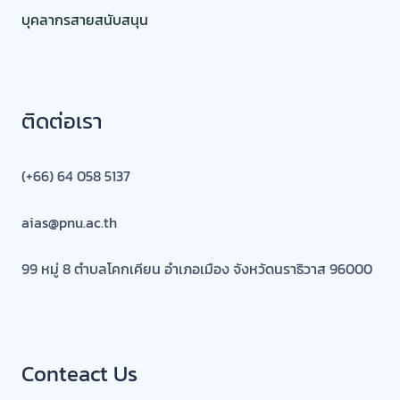
Conteact Us
(+66) 64 058 5137
aias@pnu.ac.th
99 M.8 Khok Khian, Muang, Narathiwat 96000
ลิงค์ที่เกี่ยวข้อง
มหาวิทยาลัยนราธิวาสราชนครินทร์
ระบบรับ-ส่งหนังสือ