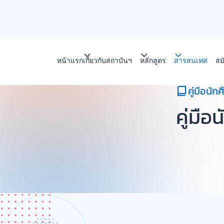
S
k
i
p
t
หน้าแรก
เกี่ยวกับสถาบันฯ
หลักสูตร
สารสนเทศ
สมัค
o
c
o
คู่มือนั
n
คู่มื
t
e
n
t