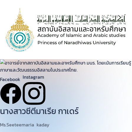
S
k
i
p
t
o
c
o
n
t
e
Instagram
Facebook
n
t
นางสาวซีตีมาเรีย กาเดร์
Ms.Seeteemaria kaday