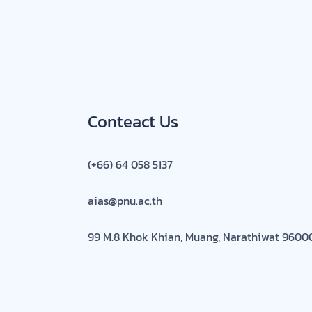
Conteact Us
(+66) 64 058 5137
aias@pnu.ac.th
99 M.8 Khok Khian, Muang, Narathiwat 9600