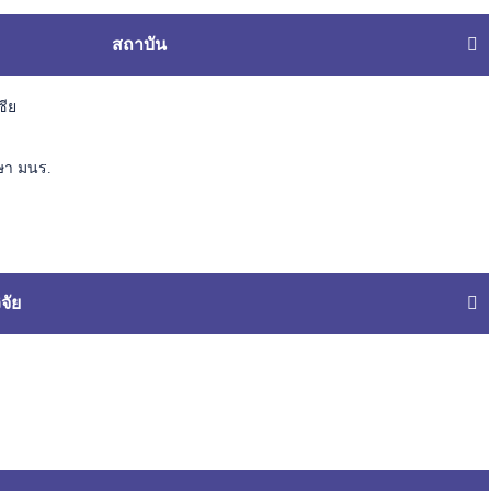
สถาบัน
ซีย
ษา มนร.
จัย