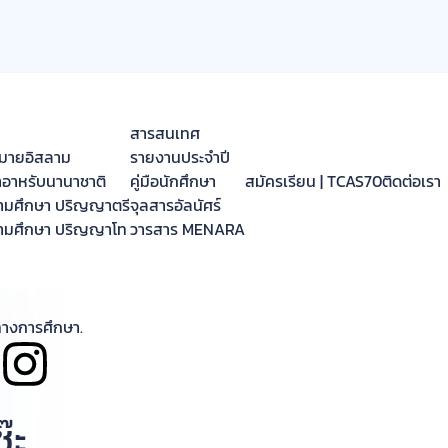
สารสนเทศ
มายอิสลาม
รายงานประจำปี
าอาหรับนานาชาติ
คู่มือนักศึกษา
สมัครเรียน | TCAS70
ติดต่อเรา
ลามศึกษา ปริญญาตรี
จุลสารอัลนัศร์
ลามศึกษา ปริญญาโท
วารสาร MENARA
๊ะ