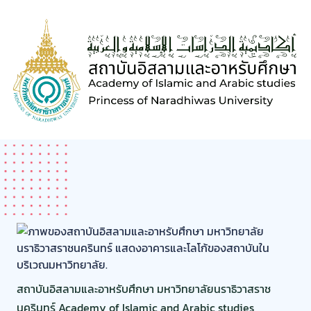
S
k
i
p
t
o
c
o
n
t
e
n
t
สถาบันอิสลามและอาหรับศึกษา มหาวิทยาลัยนราธิวาสราช
นครินทร์ Academy of Islamic and Arabic studies