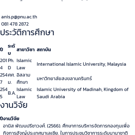
anis.p@pnu.ac.th
081 478 2872
ประวัติการศึกษา
ระดั
ปี
สาขาวิชา
สถาบัน
บ
201
Ph.
Islamic
International Islamic University, Malaysia
4
D
Law
254
ศศ.
อิสลาม
มหาวิทยาลัยสงขลานครินทร์
7
ม.
ศึกษา
254
Islamic
Islamic University of Madinah, Kingdom of
B.A.
5
Law
Saudi Arabia
งานวิจัย
ปี
งานวิจัย
อานิส พัฒนปรีชาวงศ์. (2566). ศึกษาการบริหารจัดการกองทุนเพื่อ
กิจการฮัจญ์ประเทศมาเลเซีย. ในการประชุมวิชาการระดับนานาชาติ