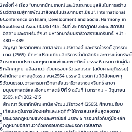
2
ครั้งที่ 4 เรื่อง “บทบาทนักปราชญ์และปัญญาชนมุสลิมในการสร้าง
5
นวัตกรรมสู่การพัฒนาสังคมในประชาคมอาเซียน”. International
6
Conference on Islam, Development and Social Harmony in
6
Southeast Asia. (ICDIS) 4th . วันที่ 25 กรกฎาคม 2566. สถาบัน
อิสลามและอาหรับศึกษา มหาวิทยาลัยนราธิวาสราชนครินทร์. หน้า :
430 – 439
สัญญา วัชราทักษิณ อานิส พัฒนปรีชาวงศ์ และศรณ์วรงค์ สุวรรณ
มาศ. (2565). ศึกษาเปรียบเทียบสิทธิการจำกัดสิทธิ และการแบ่งทรัพย์
2
มรดกตามประมวลกฎหมายแพ่งและพาณิชย์ บรรพ 6 มรดก กับคู่มือ
5
หลักกฎหมายอิสลามว่าด้วยครอบครัวและมรดก (ฉบับศาลยุติธรรม)
6
สำนักงานศาลยุติธรรม พ.ศ.2554 บรรพ 2 มรดก ในมิติสังคมพหุ
5
วัฒนธรรม, วารสารมหาวิทยาลัยนราธิวาสราชนครินทร์ สาขา
มนุษยศาสตร์และสังคมศาสตร์ ปีที่ 9 ฉบับที่ 1 มกราคม – มิถุนายน
2565, หน้า 202 -215
สัญญา วัชราทักษิณ อานิส พัฒนปรีชาวงศ์ (2565). ศึกษาเปรียบ
เทียบเหตุในการฟ้องหย่าและเหตุที่ทำให้การสมรสสิ้นสุดลงตาม
2
ประมวลกฎหมายแพ่งและพาณิชย์ บรรพ 5 ครอบครัวกับคู่มือหลัก
5
กฎหมายอิสลามว่าด้วยครอบครัวและมรดก (ฉบับศาล
6