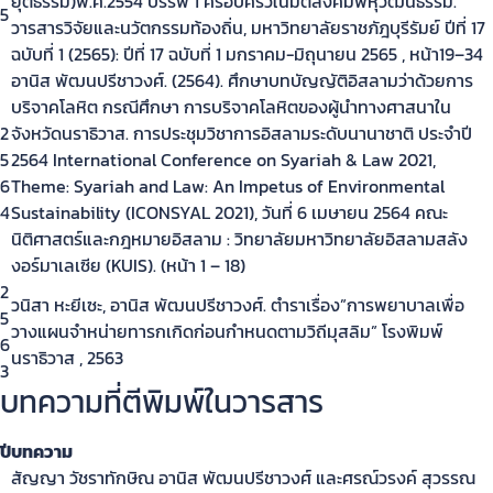
ยุติธรรม)พ.ศ.2554 บรรพ 1 ครอบครัวในมิติสังคมพหุวัฒนธรรม.
5
วารสารวิจัยและนวัตกรรมท้องถิ่น, มหาวิทยาลัยราชภัฎบุรีรัมย์ ปีที่ 17
ฉบับที่ 1 (2565): ปีที่ 17 ฉบับที่ 1 มกราคม-มิถุนายน 2565 , หน้า19–34
อานิส พัฒนปรีชาวงศ์. (2564). ศึกษาบทบัญญัติอิสลามว่าด้วยการ
บริจาคโลหิต กรณีศึกษา การบริจาคโลหิตของผู้นำทางศาสนาใน
2
จังหวัดนราธิวาส. การประชุมวิชาการอิสลามระดับนานาชาติ ประจำปี
5
2564 International Conference on Syariah & Law 2021,
6
Theme: Syariah and Law: An Impetus of Environmental
4
Sustainability (ICONSYAL 2021), วันที่ 6 เมษายน 2564 คณะ
นิติศาสตร์และกฎหมายอิสลาม : วิทยาลัยมหาวิทยาลัยอิสลามสลัง
งอร์มาเลเซีย (KUIS). (หน้า 1 – 18)
2
วนิสา หะยีเซะ, อานิส พัฒนปรีชาวงศ์. ตำราเรื่อง”การพยาบาลเพื่อ
5
วางแผนจำหน่ายทารกเกิดก่อนกำหนดตามวิถีมุสลิม” โรงพิมพ์
6
นราธิวาส , 2563
3
บทความที่ตีพิมพ์ในวารสาร
ปี
บทความ
สัญญา วัชราทักษิณ อานิส พัฒนปรีชาวงศ์ และศรณ์วรงค์ สุวรรณ